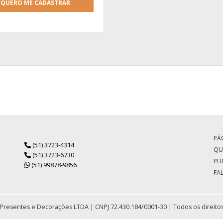
QUERO ME CADASTRAR
PÁG
(51) 3723-4314
QU
(51) 3723-6730
PE
(51) 99878-9856
FA
Presentes e Decorações LTDA | CNPJ 72.430.184/0001-30 | Todos os direito