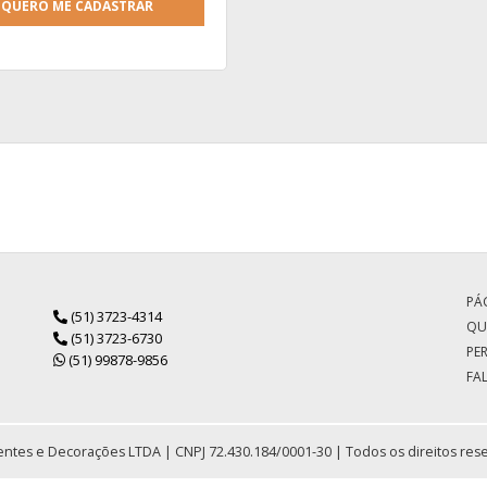
QUERO ME CADASTRAR
PÁG
(51) 3723-4314
QU
(51) 3723-6730
PE
(51) 99878-9856
FA
ntes e Decorações LTDA | CNPJ 72.430.184/0001-30 | Todos os direitos res