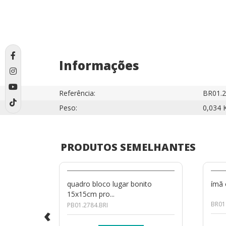
Informações
Referência:
BR01.2
Peso:
0,034 
PRODUTOS SEMELHANTES
quadro bloco lugar bonito
ímã
15x15cm pro...
BR01.
PB01.2784.BRI
‹