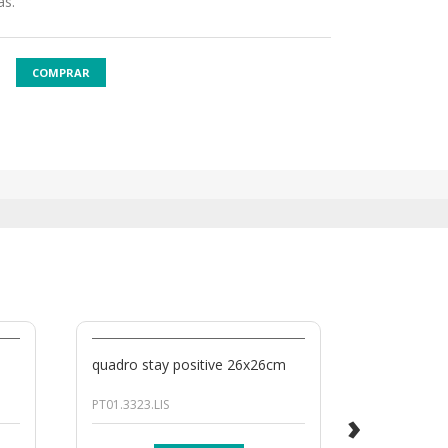
as.
COMPRAR
quadro stay positive 26x26cm
prateleira 
PT01.3323.LIS
10009000
›