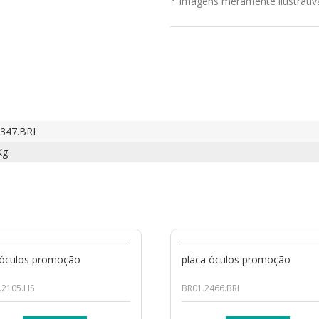
* Imagens meramente ilustrativ
347.BRI
Kg
 óculos promoção
placa óculos promoção
2105.LIS
BR01.2466.BRI