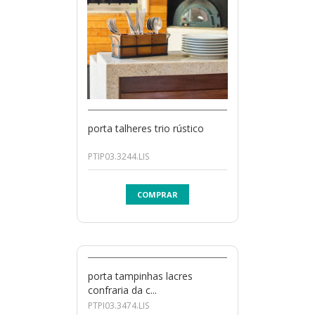
porta talheres trio rústico
PTIP03.3244.LIS
COMPRAR
porta tampinhas lacres
confraria da c...
PTPI03.3474.LIS