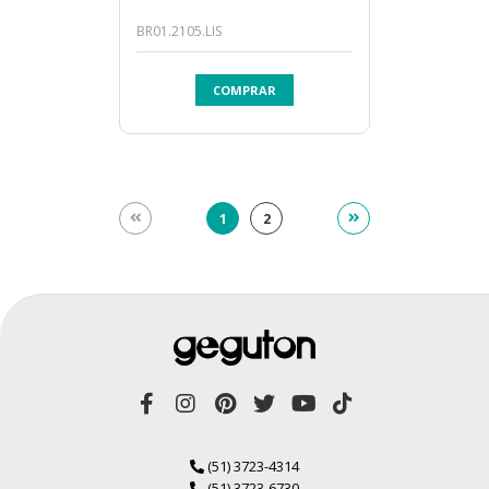
BR01.2105.LIS
COMPRAR
1
2
(51) 3723-4314
(51) 3723-6730