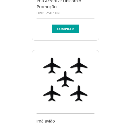
Ímã Acreditar Unicórnio
Promoção
BR01.2507.BRI
COMPRAR
imã avião