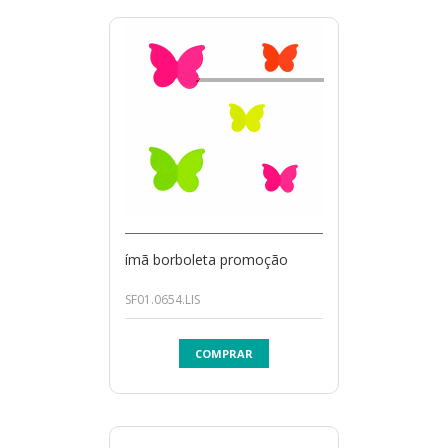
ímã borboleta promoção
SF01.0654.LIS
COMPRAR