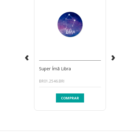
‹
›
Super Ímã Libra
BR01.2546.BRI
COMPRAR