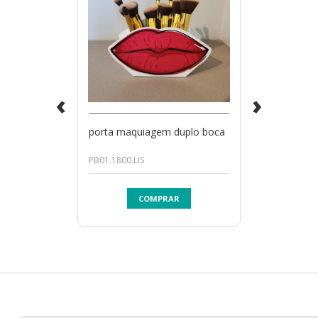
‹
›
porta maquiagem duplo boca
PB01.1800.LIS
COMPRAR