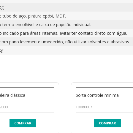
Kg.
e tubo de aço, pintura epóxi, MDF.
o termo encolhível e caixa de papelão individual.
 indicado para áreas internas, evitar ter contato direto com água.
 com pano levemente umedecido, não utilizar solventes e abrasivos.
Kg
eleira clássica
porta controle minimal
9000
10080007
COMPRAR
COMPRAR