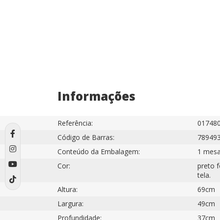
Informações
Referência:
01748
Código de Barras:
78949
Conteúdo da Embalagem:
1 mesa
Cor:
preto 
tela.
Altura:
69cm
Largura:
49cm
Profundidade:
37cm