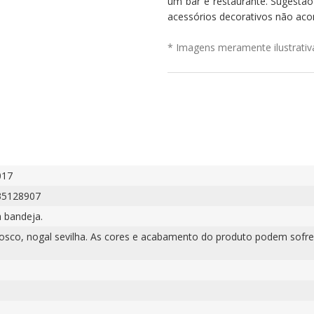
um bar e restaurante. Sugestã
acessórios decorativos não ac
* Imagens meramente ilustrativ
017
35128907
 bandeja.
fosco, nogal sevilha. As cores e acabamento do produto podem sofre