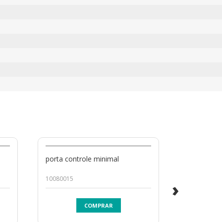
porta controle minimal
porta inc
10080015
PIPT01.3374.
›
COMPRAR