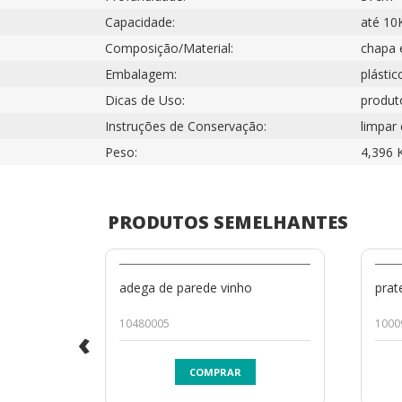
Capacidade:
até 10
Composição/Material:
chapa 
Embalagem:
plástic
Dicas de Uso:
produto
Instruções de Conservação:
limpar
Peso:
4,396 
PRODUTOS SEMELHANTES
adega de parede vinho
prat
10480005
1000
‹
COMPRAR