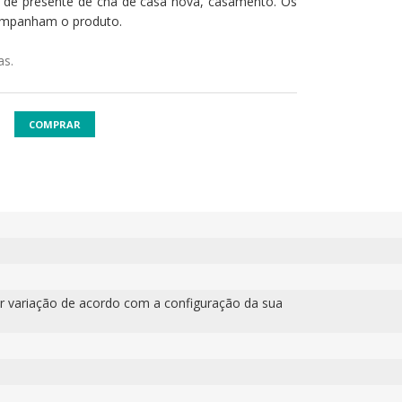
o de presente de chá de casa nova, casamento. Os
ompanham o produto.
as.
COMPRAR
r variação de acordo com a configuração da sua