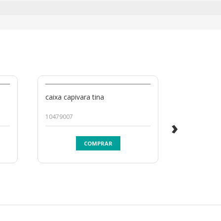
caixa capivara tina
caixa coruj
10479007
10424008
›
COMPRAR