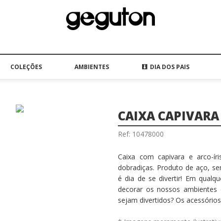
COLEÇÕES
AMBIENTES
DIA DOS PAIS
CAIXA CAPIVARA
Ref: 10478000
Caixa com capivara e arco-ír
dobradiças. Produto de aço, sem
é dia de se divertir! Em qualq
decorar os nossos ambientes 
sejam divertidos? Os acessóri