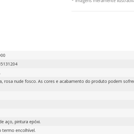
* Imagens meramente ilustrativ
000
35131204
.
da, rosa nude fosco. As cores e acabamento do produto podem sofre
e aço, pintura epóxi.
o termo encolhível.