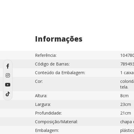
Informações
Referência:
10478
Código de Barras:
78949
Conteúdo da Embalagem:
1 caixa
Cor:
colori
tela.
Altura:
8cm
Largura:
23cm
Profundidade:
21cm
Composição/Material:
chapa d
Embalagem:
plástic