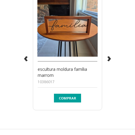
‹
›
escultura moldura família
marrom
10386017
COMPRAR