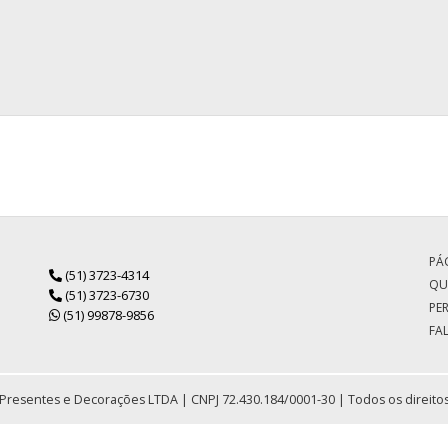
PÁG
(51) 3723-4314
QU
(51) 3723-6730
PE
(51) 99878-9856
FA
Presentes e Decorações LTDA | CNPJ 72.430.184/0001-30 | Todos os direito