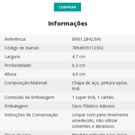
COMPRAR
Informações
Referência:
BR01.2842.BRI
Código de Barras:
7894935112302
Largura:
4,7 cm
Profundidade:
0,3 cm
Altura:
4,9 cm
Composição/Material:
Chapa de aço, pintura epóxi,
ímã.
Conteúdo da Embalagem:
1 super ímã, 1 cartão.
Embalagem:
Saco Plástico Adesivo
Instruções de Conservação:
Limpar com pano levemente
umedecido, não utilizar
solventes e abrasivos.
Dicas de Uso:
Produto indicado para áreas