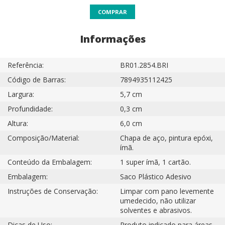
COMPRAR
Informações
Referência:
BR01.2854.BRI
Código de Barras:
7894935112425
Largura:
5,7 cm
Profundidade:
0,3 cm
Altura:
6,0 cm
Composição/Material:
Chapa de aço, pintura epóxi,
ímã.
Conteúdo da Embalagem:
1 super ímã, 1 cartão.
Embalagem:
Saco Plástico Adesivo
Instruções de Conservação:
Limpar com pano levemente
umedecido, não utilizar
solventes e abrasivos.
Dicas de Uso:
Produto indicado para áreas