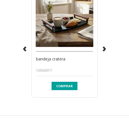
‹
›
bandeja cratera
10560017
COMPRAR