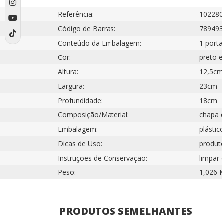
Referência:
10228
Código de Barras:
78949
Conteúdo da Embalagem:
1 port
Cor:
preto 
Altura:
12,5c
Largura:
23cm
Profundidade:
18cm
Composição/Material:
chapa d
Embalagem:
plástic
Dicas de Uso:
produto
Instruções de Conservação:
limpar
Peso:
1,026 
PRODUTOS SEMELHANTES