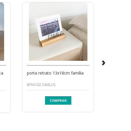
›
ta
porta retrato 13x18cm família
porta retr
memórias
BPNO02.3468.LIS
10369007
COMPRAR