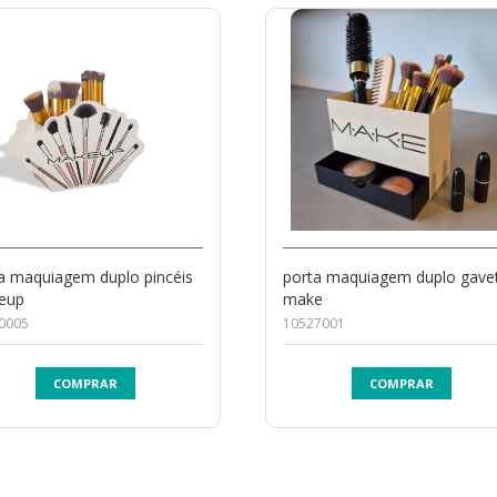
a maquiagem duplo pincéis
porta maquiagem duplo gave
eup
make
0005
10527001
COMPRAR
COMPRAR