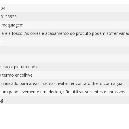
004
35125326
a maquiagem.
e areia fosco. As cores e acabamento do produto podem sofrer varia
m
e aço, pintura epóxi.
o termo encolhível.
 indicado para áreas internas, evitar ter contato direto com água.
 com pano levemente umedecido, não utilizar solventes e abrasivos.
Kg