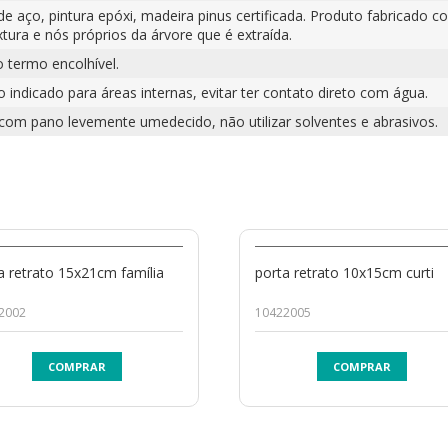
de aço, pintura epóxi, madeira pinus certificada. Produto fabricado 
xtura e nós próprios da árvore que é extraída.
o termo encolhível.
 indicado para áreas internas, evitar ter contato direto com água.
 com pano levemente umedecido, não utilizar solventes e abrasivos.
a retrato 15x21cm família
porta retrato 10x15cm curti
2002
10422005
COMPRAR
COMPRAR