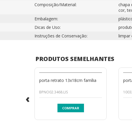
Composição/Material:
chapa 
cor, te
Embalagem:
plástic
Dicas de Uso:
produto
Instruções de Conservação:
limpar
PRODUTOS SEMELHANTES
porta retrato 13x18cm família
port
BPNO02.3468.LIS
1003
‹
COMPRAR