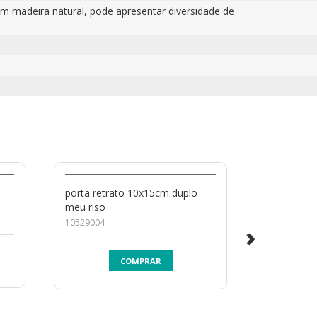
com madeira natural, pode apresentar diversidade de
porta retrato 10x15cm duplo
porta retr
meu riso
história
10529004
10416005
›
COMPRAR