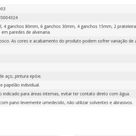
003
35004324
el, 4 ganchos 80mm, 6 ganchos 30mm, 4 ganchos 15mm, 2 pratelei
o em paredes de alvenaria.
fosco. As cores e acabamento do produto podem sofrer variação de 
e aço, pintura epóxi.
e papelão individual.
 indicado para áreas internas, evitar ter contato direto com água.
 com pano levemente umedecido, não utilizar solventes e abrasivos.