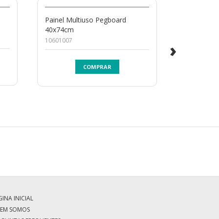
a
Painel Multiuso Pegboard
porta chav
40x74cm
PT01.3379.L
10601007
›
COMPRAR
INA INICIAL
EM SOMOS