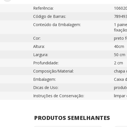
Referência:
10602
Código de Barras:
78949
Conteúdo da Embalagem:
1 pain
fixaçã
Cor:
preto 
Altura:
40cm
Largura:
50 cm
Profundidade:
2 cm
Composição/Material:
chapa d
Embalagem:
Caixa d
Dicas de Uso:
produto
Instruções de Conservação:
limpar
PRODUTOS SEMELHANTES