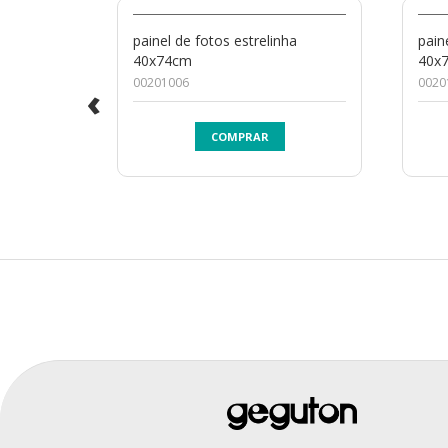
painel de fotos estrelinha
pain
40x74cm
40x
00201006
0020
‹
COMPRAR