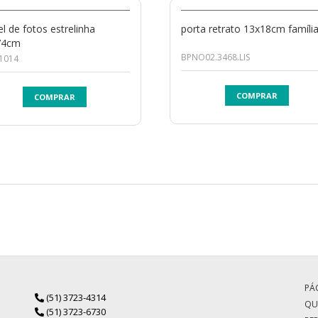
el de fotos estrelinha
porta retrato 13x18cm famíli
74cm
BPNO02.3468.LIS
1014
COMPRAR
COMPRAR
PÁG
(51) 3723-4314
QU
(51) 3723-6730