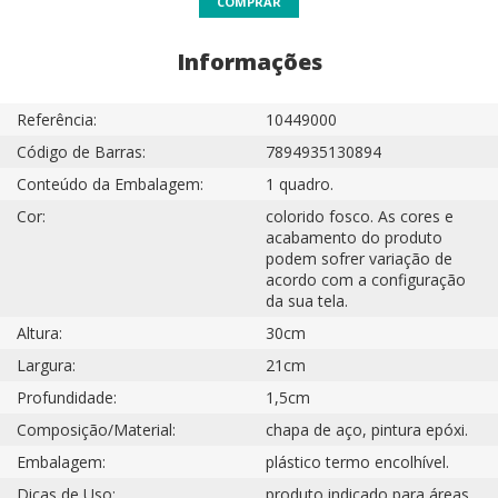
COMPRAR
Informações
Referência:
10449000
Código de Barras:
7894935130894
Conteúdo da Embalagem:
1 quadro.
Cor:
colorido fosco. As cores e
acabamento do produto
podem sofrer variação de
acordo com a configuração
da sua tela.
Altura:
30cm
Largura:
21cm
Profundidade:
1,5cm
Composição/Material:
chapa de aço, pintura epóxi.
Embalagem:
plástico termo encolhível.
Dicas de Uso:
produto indicado para áreas