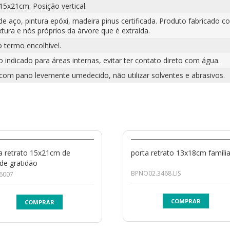
15x21cm. Posição vertical.
de aço, pintura epóxi, madeira pinus certificada. Produto fabricado 
xtura e nós próprios da árvore que é extraída.
o termo encolhível.
 indicado para áreas internas, evitar ter contato direto com água.
 com pano levemente umedecido, não utilizar solventes e abrasivos.
a retrato 15x21cm de
porta retrato 13x18cm famíli
de gratidão
BPNO02.3468.LIS
6007
COMPRAR
COMPRAR