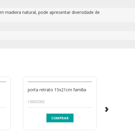
com madeira natural, pode apresentar diversidade de
a
porta retrato 15x21cm família
porta retr
meu riso
10032002
BRPI01.3405
›
COMPRAR