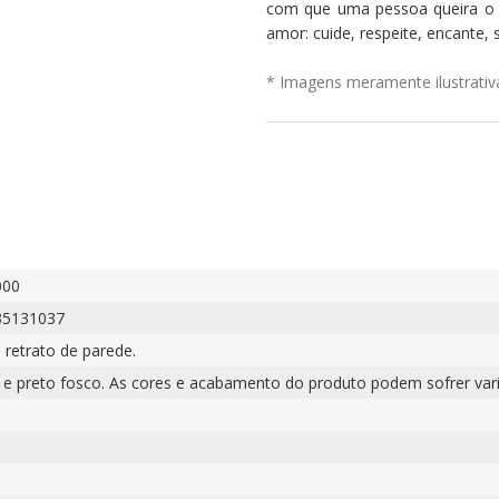
com que uma pessoa queira o b
amor: cuide, respeite, encante,
* Imagens meramente ilustrativ
000
35131037
 retrato de parede.
 e preto fosco. As cores e acabamento do produto podem sofrer vari