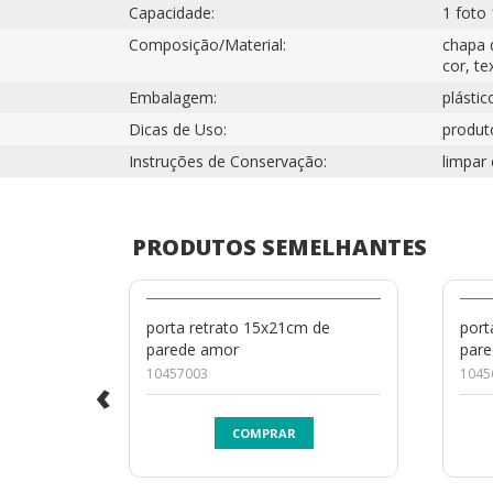
Capacidade:
1 foto 
Composição/Material:
chapa 
cor, te
Embalagem:
plástic
Dicas de Uso:
produto
Instruções de Conservação:
limpar
PRODUTOS SEMELHANTES
porta retrato 15x21cm de
port
parede amor
pare
10457003
1045
‹
COMPRAR