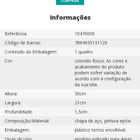
COMPRAR
Informações
Referência:
10470000
Código de Barras:
7894935131129
Conteúdo da Embalagem:
1 quadro.
Cor:
colorido fosco. As cores e
acabamento do produto
podem sofrer variação de
acordo com a configuração
da sua tela.
Altura:
30cm
Largura:
21cm
Profundidade:
1,5cm
Composição/Material:
chapa de aço, pintura epóxi.
Embalagem:
plástico termo encolhível.
Dicas de Uso:
produto indicado para áreas