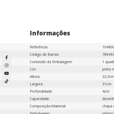
Informações
Referência:
10490
Código de Barras:
78949
Conteúdo da Embalagem:
1 quad
Cor:
preto 
Altura:
22,5c
Largura:
31cm
Profundidade:
4cm
Capacidade:
desenh
Composição/Material:
chapa d
Embalagem:
plástic