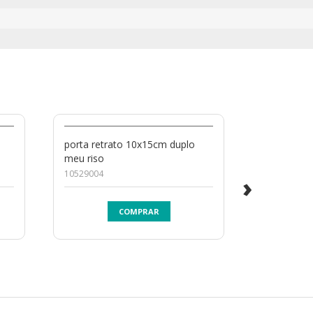
porta retrato 10x15cm duplo
porta retr
meu riso
10032002
10529004
›
COMPRAR