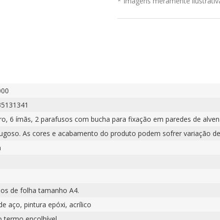
* Imagens meramente ilustrativ
000
35131341
ro, 6 ímãs, 2 parafusos com bucha para fixação em paredes de alvena
rugoso. As cores e acabamento do produto podem sofrer variação de
m
os de folha tamanho A4.
e aço, pintura epóxi, acrílico
o termo encolhível.