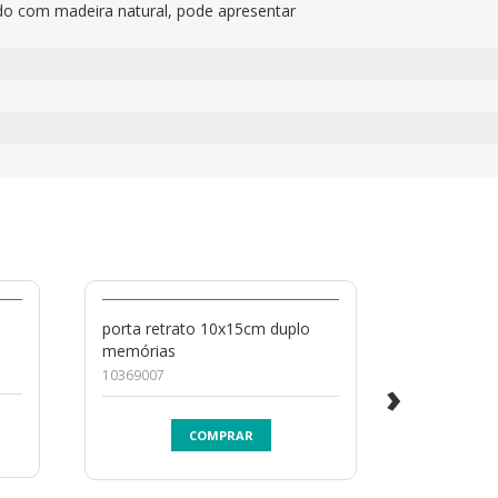
cado com madeira natural, pode apresentar
a
porta retrato 10x15cm duplo
porta retr
memórias
meu riso
10369007
10529004
›
COMPRAR