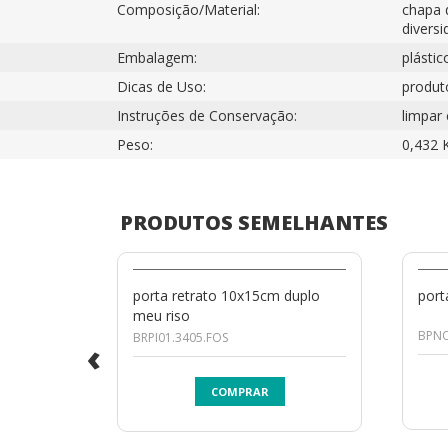
Composição/Material:
chapa 
diversi
Embalagem:
plástic
Dicas de Uso:
produto
Instruções de Conservação:
limpar
Peso:
0,432 
PRODUTOS SEMELHANTES
porta retrato 10x15cm duplo
port
meu riso
BPNO
BRPI01.3405.FOS
‹
COMPRAR