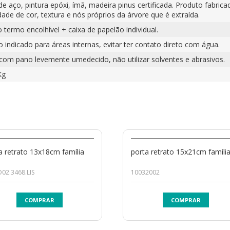
de aço, pintura epóxi, ímã, madeira pinus certificada. Produto fabri
dade de cor, textura e nós próprios da árvore que é extraída.
o termo encolhível + caixa de papelão individual.
 indicado para áreas internas, evitar ter contato direto com água.
 com pano levemente umedecido, não utilizar solventes e abrasivos.
Kg
a retrato 13x18cm família
porta retrato 15x21cm famíli
02.3468.LIS
10032002
COMPRAR
COMPRAR